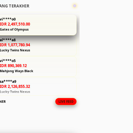
ANG TERAKHIR
vi****o0
IDR 2,497,510.00
Gates of Olympus
al****a8
IDR 1,077,780.94
Lucky Twins Nexus
vi****o5
IDR 890,369.12
Mahjong Ways Black
sa****a9
IDR 2,126,855.32
Lucky Twins Nexus
NER
LIVE FEED
al****a2
IDR 261,563.60
Gate Slots 88
la****u9
IDR 1,688,512.84