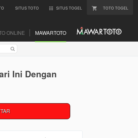
TO
SITUS TOTO
SITUS TOGEL
TOTO TOGEL
TO ONLINE
MAWARTOTO
Search
ri Ini Dengan
FTAR