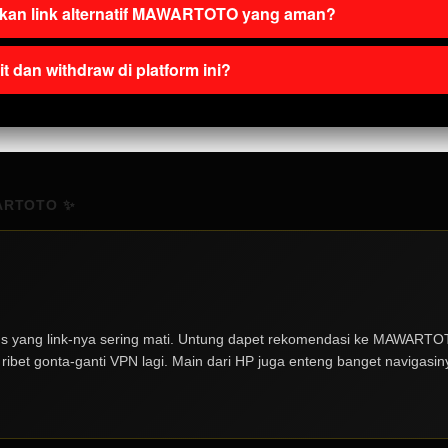
kan link alternatif MAWARTOTO yang aman?
 dan withdraw di platform ini?
ARTOTO ✨
tus yang link-nya sering mati. Untung dapet rekomendasi ke MAWARTO
u ribet gonta-ganti VPN lagi. Main dari HP juga enteng banget navigasi