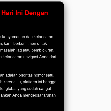
Sweet Bonanza
ri****o4
Hari Ini Dengan
IDR 1,927,136.94
Lucky Twins Nexus
ar****o5
IDR 771,426.48
Lucky Twins Nexus
kan kenyamanan dan kelancaran
in, kami berkomitmen untuk
n masalah lag atau pemblokiran,
n kelancaran navigasi Anda dari
an adalah prioritas nomor satu.
karena itu, platform ini bangga
ler global yang sudah sangat
mudahkan Anda mengelola taruhan