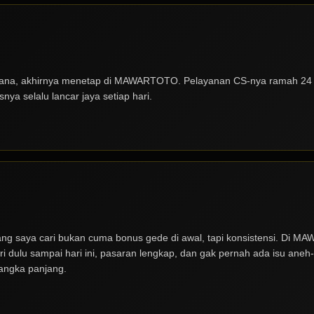
mana, akhirnya menetap di MAWARTOTO. Pelayanan CS-nya ramah 24 ja
nya selalu lancar jaya setiap hari.
ng saya cari bukan cuma bonus gede di awal, tapi konsistensi. Di MA
ari dulu sampai hari ini, pasaran lengkap, dan gak pernah ada isu an
jangka panjang.