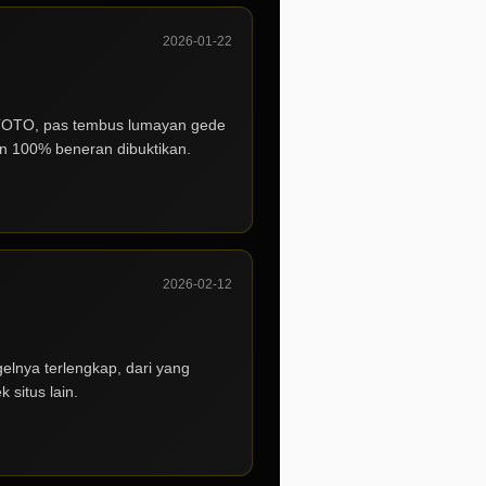
2026-01-22
RTOTO, pas tembus lumayan gede
n 100% beneran dibuktikan.
2026-02-12
lnya terlengkap, dari yang
 situs lain.