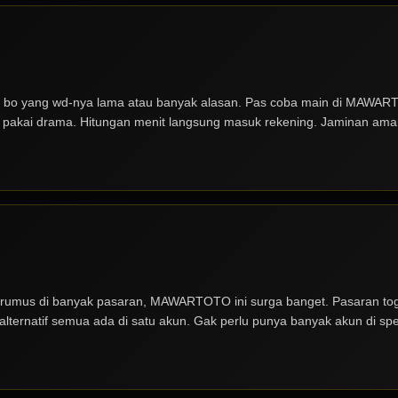
et bo yang wd-nya lama atau banyak alasan. Pas coba main di MAWA
 pakai drama. Hitungan menit langsung masuk rekening. Jaminan ama
rumus di banyak pasaran, MAWARTOTO ini surga banget. Pasaran toge
lternatif semua ada di satu akun. Gak perlu punya banyak akun di spek