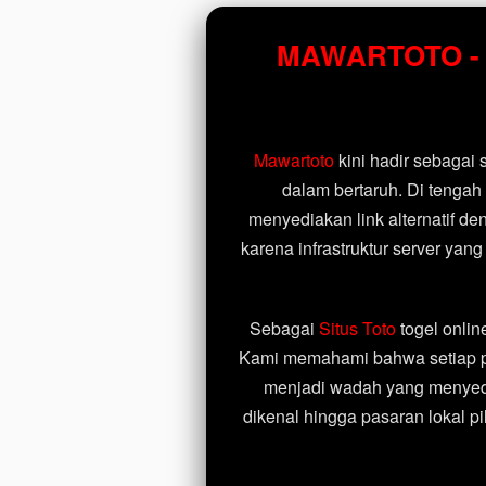
MAWARTOTO - Ak
Mawartoto
kini hadir sebagai
dalam bertaruh. Di tengah
menyediakan link alternatif de
karena infrastruktur server ya
Sebagai
Situs Toto
togel onlin
Kami memahami bahwa setiap pem
menjadi wadah yang menyedia
dikenal hingga pasaran lokal p