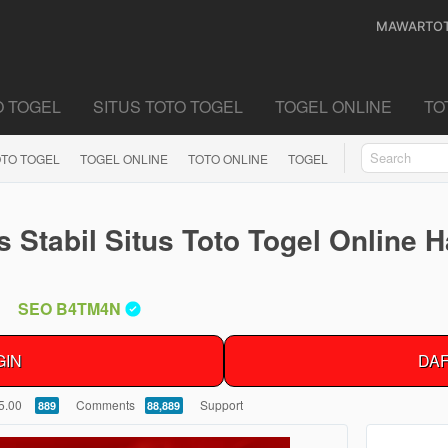
MAWARTO
O TOGEL
SITUS TOTO TOGEL
TOGEL ONLINE
TO
OTO TOGEL
TOGEL ONLINE
TOTO ONLINE
TOGEL
tabil Situs Toto Togel Online Ha
SEO B4TM4N
GIN
DA
5.00
5.00
Comments
Support
889
88,889
stars