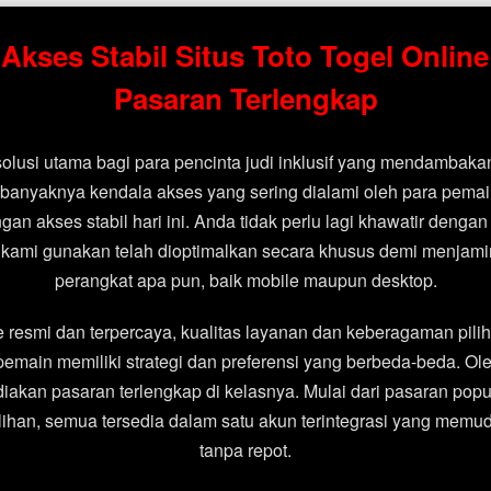
ses Stabil Situs Toto Togel Online 
Pasaran Terlengkap
 solusi utama bagi para pencinta judi inklusif yang mendamba
 banyaknya kendala akses yang sering dialami oleh para pema
ngan akses stabil hari ini. Anda tidak perlu lagi khawatir denga
ng kami gunakan telah dioptimalkan secara khusus demi menjami
perangkat apa pun, baik mobile maupun desktop.
e resmi dan terpercaya, kualitas layanan dan keberagaman pilih
ain memiliki strategi dan preferensi yang berbeda-beda. Oleh 
kan pasaran terlengkap di kelasnya. Mulai dari pasaran popu
ilihan, semua tersedia dalam satu akun terintegrasi yang me
tanpa repot.